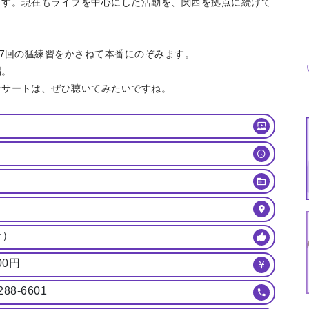
ます。現在もライブを中心にした活動を、関西を拠点に続けて
ら7回の猛練習をかさねて本番にのぞみます。
唱。
ンサートは、ぜひ聴いてみたいですね。
ト
音）
00円
288-6601