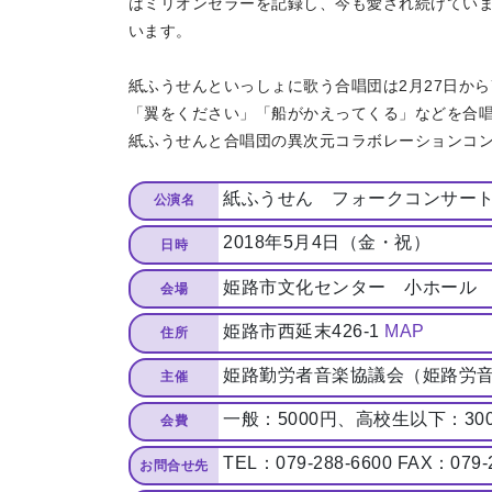
はミリオンセラーを記録し、今も愛され続けてい
います。
紙ふうせんといっしょに歌う合唱団は2月27日か
「翼をください」「船がかえってくる」などを合
紙ふうせんと合唱団の異次元コラボレーションコ
紙ふうせん フォークコンサー
公演名
2018年5月4日（金・祝）
日時
姫路市文化センター 小ホール
会場
姫路市西延末426-1
MAP
住所
姫路勤労者音楽協議会（姫路労
主催
一般：5000円、高校生以下：30
会費
TEL：079-288-6600 FAX：079-
お問合せ先