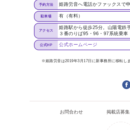
姫路労音へ電話かファックスで
予約方法
有（有料）
駐車場
姫路駅から徒歩25分。山陽電鉄
アクセス
３番のりば95・96・97系統乗
公式ホームページ
公式HP
※姫路労音は2019年3月17日に新事務所に移転
まるはり×みたい
お
お問合わせ
掲載店募集