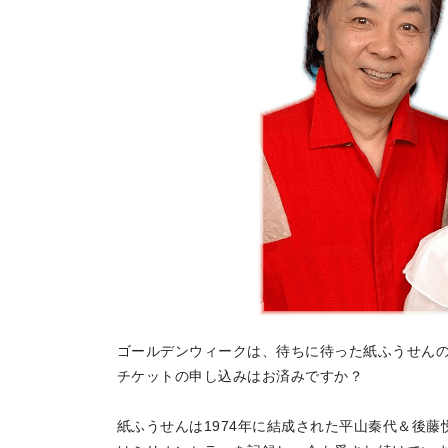
地場産品/ツクリビト
Local products
ゴールデンウィークは、待ちに待った紙ふうせん
チケットの申し込みはお済みですか？
紙ふうせんは1974年に結成された平山秦代＆後藤