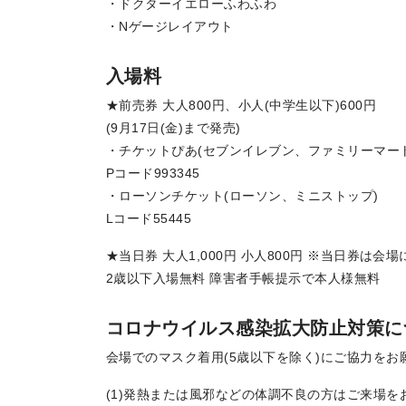
・ドクターイエローふわふわ
・Nゲージレイアウト
入場料
★前売券 大人800円、小人(中学生以下)600円
(9月17日(金)まで発売)
・チケットぴあ(セブンイレブン、ファミリーマート
Pコード993345
・ローソンチケット(ローソン、ミニストップ)
Lコード55445
★当日券 大人1,000円 小人800円 ※当日券は
2歳以下入場無料 障害者手帳提示で本人様無料
コロナウイルス感染拡大防止対策に
会場でのマスク着用(5歳以下を除く)にご協力をお
(1)発熱または風邪などの体調不良の方はご来場を