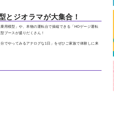
模型とジオラマが大集合！
乗用模型」や、本物の運転台で操縦できる「HOゲージ運転
模型ブースが盛りだくさん！
特集
イベント
ま
Featured
Events
Dig
分でやってみるアナログな1日」をぜひご家族で体験しに来
エリア特集
Travel