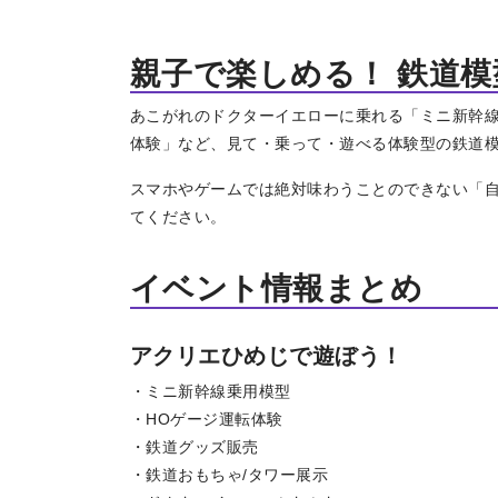
親子で楽しめる！ 鉄道
あこがれのドクターイエローに乗れる「ミニ新幹線
体験」など、見て・乗って・遊べる体験型の鉄道
トップページ
Top page
スマホやゲームでは絶対味わうことのできない「自
てください。
イベント情報まとめ
地場産品/ツクリビト
Local products
アクリエひめじで遊ぼう！
・ミニ新幹線乗用模型
・HOゲージ運転体験
・鉄道グッズ販売
・鉄道おもちゃ/タワー展示