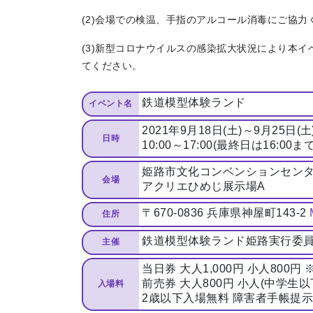
(2)会場での検温、手指のアルコール消毒にご協力
(3)新型コロナウイルスの感染拡大状況により本
てください。
鉄道模型体験ランド
イベント名
2021年9月18日(土)～9月25日(土
日時
10:00～17:00(最終日は16:00まで
姫路市文化コンベンションセン
会場
アクリエひめじ展示場A
〒670-0836 兵庫県神屋町143-2
住所
鉄道模型体験ランド姫路実行委
主催
当日券 大人1,000円 小人80
前売券 大人800円 小人(中学生以下
入場料
2歳以下入場無料 障害者手帳提