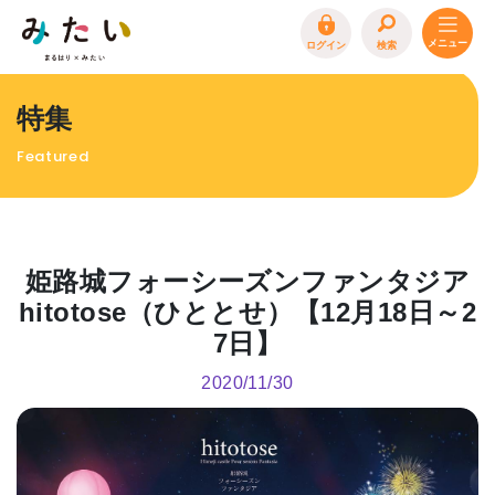
ログイン
検索
トップページ
特集
特集
Featured
イベント
まるはり 雑誌・デジタルブック
地場産品/ツクリビト
姫路城フォーシーズンファンタジア
エリア特集
hitotose（ひととせ）【12月18日～2
7日】
まるはり×みたい
お問合わせ
イベント情報募集
2020/11/30
サイトポリシー
プライバシーポリシー
運営会社
FAQ