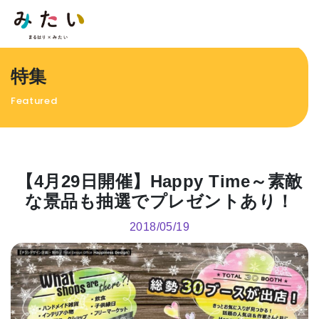
トップページ
特集
特集
Featured
イベント
まるはり 雑誌・デジタルブック
地場産品/ツクリビト
【4月29日開催】Happy Time～素敵
エリア特集
な景品も抽選でプレゼントあり！
まるはり×みたい
お問合わせ
イベント情報募
2018/05/19
サイトポリシー
プライバシーポリシー
運営会
FAQ