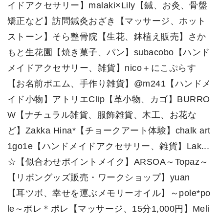
イドアクセサリー】malaki×Lily【鍼、お灸、骨盤
矯正など】訪問鍼灸おざき【マッサージ、ホット
ストーン】そら整骨院【生花、鉢植え販売】さか
もと生花園【焼き菓子、パン】subacobo【ハンド
メイドアクセサリー、雑貨】nico＋にこぷらす
【お名前ポエム、手作り雑貨】@m241【ハンドメ
イド小物】アトリエClip【革小物、カゴ】BURRO
W【ナチュラル雑貨、服飾雑貨、木工、お花な
ど】Zakka Hina*【チョークアート体験】chalk art
1go1e【ハンドメイドアクセサリー、雑貨】Lak...
☆【似合わせポイントメイク】ARSOA～Topaz～
【リボングッズ販売・ワークショップ】yuan
【耳ツボ、幸せを運ぶメモリーオイル】～pole*po
le～ポレ＊ポレ【マッサージ、15分1,000円】Meli