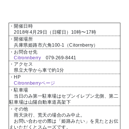
・開催日時
2018年4月29日（日曜日）10時〜17時
・開催場所
兵庫県姫路市六角100-1（Citornberry）
・お問合せ先
Citronnberry
079-269-8441
・アクセス
県立大学から車で約1分
・HP
Citronnberryページ
・駐車場
当日のみ第一駐車場はセブンイレブン北側、第二
駐車場は山陽自動車道高架下
・その他
雨天決行、荒天の場合のみ中止。
お問い合わせの際は「姫路みたい」を見たとお伝
えいただくとスムーズです。