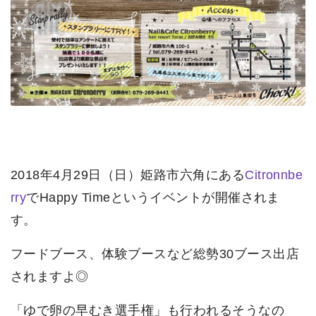
2018年4月29日（日）姫路市六角にある
Citronnbe
rry
でHappy Timeというイベントが開催されま
す。
フードブース、体験ブースなど総勢30ブース出店
されますよ◎
「ゆで卵の早むき選手権」も行われるそうなの