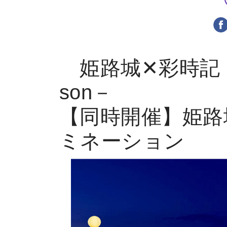
姫路城✕彩時記 秋 －c
son－
【同時開催】姫路
ミネーション