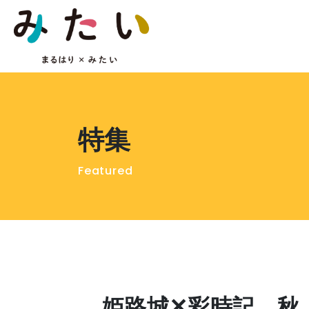
特集
Featured
姫路城✕彩時記 秋 －co