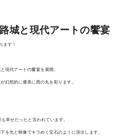
エリア特集
Travel
姫路城と現代アートの饗宴
れます！
城と現代アートの饗宴を展開。
達が幻想的に優美に西の丸を彩ります。
最も幸せだったと言われています。
廊下を光と映像でキラめく宝石のように演出します。