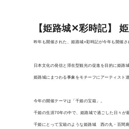
地場産品/ツクリビト
Local products
【姫路城✕彩時記】 
昨年も開催された、姫路城×彩時記が今年も開催さ
日本文化の発信と滞在型観光の促進を目的に姫路
姫路城にまつわる事象をモチーフにアーティスト
今年の開催テーマは「千姫の宝箱」。
千姫の生涯70年の中で、姫路城で過ごした日々が
千姫にとって宝箱のような姫路城 西の丸・百間