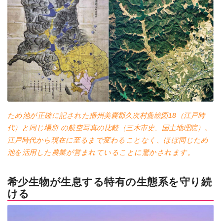
ため池が正確に記された播州美嚢郡久次村麁絵図18（江戸時
代）と同じ場所 の航空写真の比較（三木市史、国土地理院）。
江戸時代から現在に至るまで変わることなく、ほぼ同じため
池を活用した農業が営まれていることに驚かされます。
希少生物が生息する特有の生態系を守り続
ける