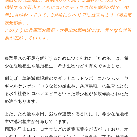
隣接する小野市とともにコハクチョウの越冬南限の地で、例
年11月頃やってきて、3月頃にシベリアに旅立ちます（加西市
観光協会）。
このように兵庫県北播磨・六甲山北部地域には、豊かな自然景
観が広がっています。
農業用水の不足を解消するためにつくられた「ため池」は、希
少な湿地植生や池沼植生、希少生物などを育んできました。
例えば、準絶滅危惧種のマダラナニワトンボ、コバンムシ、ヤ
ギマルケシゲンゴロウなどの昆虫や、兵庫県唯一の生育地とな
る水生植物ヒロハノエビモといった希少種が多数確認されたた
め池もあります。
また、ため池や水田、湿地が連続する谷間には、希少な湿地植
生や池沼植生が分布しています。
周辺の里山には、コナラなどの落葉広葉樹が広がっており、オ
オタカ、ミサゴ、ハッチョウトンボ、バラタナゴ等の生息情報