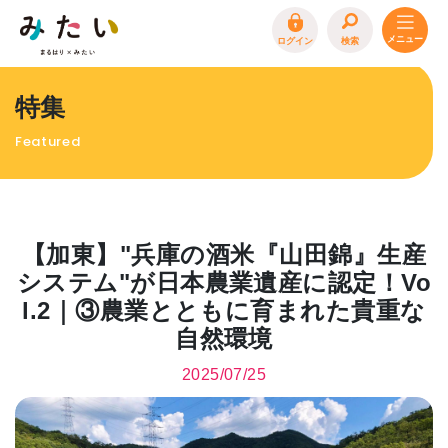
ログイン
検索
トップページ
特集
特集
Featured
イベント
まるはり 雑誌・デジタルブック
地場産品/ツクリビト
【加東】"兵庫の酒米『山田錦』生産
エリア特集
システム"が日本農業遺産に認定！Vo
l.2｜③農業とともに育まれた貴重な
まるはり×みたい
お問合わせ
イベント情報募集
自然環境
サイトポリシー
プライバシーポリシー
運営会社
2025/07/25
FAQ