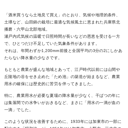
「酒米買うなら土地見て買え」のとおり、気候や地理的条件、
土壌など、山田錦の栽培に最適な気候風土に恵まれた兵庫県北
播磨・六甲山北部地域。
瀬戸内式気候の温暖で日照時間が長いなどの恩恵を受ける一方
で、ひとつだけ不足していた気象条件があります。
それは、年間わずか1,200mm前後と全国平均の3分の2にしかあ
たらない降水量の少なさです。
もともと農業が盛んな地域とあって、江戸時代以前には山間や
丘陵地の谷をせき止めた「ため池」の築造が始まるなど、農業
用水の確保には歴史的に苦労を伴ってきました。
特に、農業用水が必要な夏場の降水量が少なく、干ばつの年に
は集落間での水争いがおきるなど、まさに「用水の一滴が血の
一滴」でした。
このような状況を改善するために、1933年には加東市の一部に