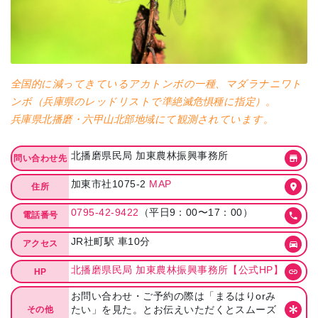
全国的に減ってきているアカトンボの一種、マダラナニワト
ンボ（兵庫県のレッドリストで準絶滅危惧種に指定）。
兵庫県北播磨・六甲山北部地域にて観測されています。
北播磨県民局 加東農林振興事務所
問い合わせ先
加東市社1075-2
MAP
住所
0795-42-9422
（平日9：00〜17：00）
電話番号
JR社町駅 車10分
アクセス
北播磨県民局 加東農林振興事務所【公式HP】
HP
お問い合わせ・ご予約の際は「まるはりorみ
たい」を見た。とお伝えいただくとスムーズ
その他