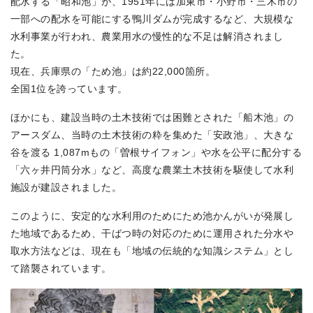
配水する「昭和池」が、1951年には加東市・小野市・三木市の
一部への配水を可能にする鴨川ダムが完成するなど、大規模な
水利事業が行われ、農業用水の慢性的な不足は解消されまし
た。
現在、兵庫県の「ため池」は約22,000箇所。
全国1位を誇っています。
ほかにも、建設当時の土木技術では困難とされた「船木池」の
アースダム、当時の土木技術の粋を集めた「安政池」、大きな
谷を渡る 1,087mもの「曽根サイフォン」や水を公平に配分する
「六ヶ井円筒分水」など、高度な農業土木技術を駆使して水利
施設が建設されました。
このように、安定的な水利用のためにため池かんがいが発展し
た地域であるため、干ばつ時の対応のために運用された分水や
取水方法などは、現在も「地域の伝統的な知識システム」とし
て踏襲されています。