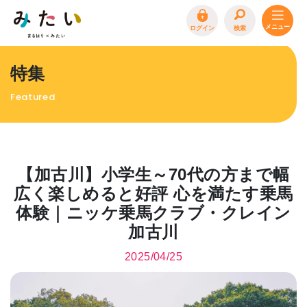
ログイン
検索
トップページ
特集
特集
Featured
イベント
まるはり 雑誌・デジタルブック
地場産品/ツクリビト
【加古川】小学生～70代の方まで幅
エリア特集
広く楽しめると好評 心を満たす乗馬
体験｜ニッケ乗馬クラブ・クレイン
まるはり×みたい
お問合わせ
イベント情報募集
加古川
サイトポリシー
プライバシーポリシー
運営会社
2025/04/25
FAQ