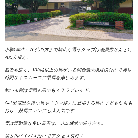
小学1年生～70代の方まで幅広く通うクラブは会員数なんと1,
400人超え。
敷地も広く、100頭以上の馬がいる関西最大級規模なので待ち
時間なくスムーズに乗馬を楽しめます。
約7～8割は元競走馬であるサラブレッド。
G-1出場歴を持つ馬や「ウマ娘」に登場する馬の子どもたちも
おり、競馬ファンにも大人気です。
実は運動量も多い乗馬は、ジム感覚で通う方も。
加古川バイパス沿いでアクセス良好！