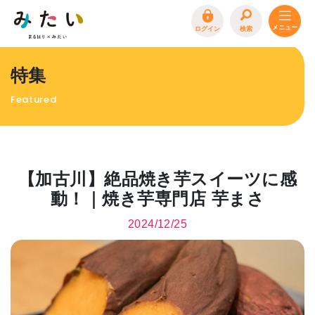
ログイン
検索
トップページ
特集
特集
Featured
イベント
まるはり 雑誌・デジタルブック
地場産品/ツクリビト
【加古川】絶品焼き芋スイーツに感
エリア特集
動！｜焼き芋専門店 芋まさ
まるはり×みたい
お問合わせ
イベント情報募集
2024/12/25
サイトポリシー
プライバシーポリシー
運営会社
FAQ