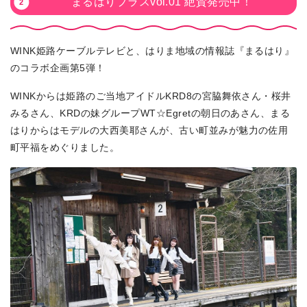
まるはりプラスvol.01 絶賛発売中！
WINK姫路ケーブルテレビと、はりま地域の情報誌『まるはり』
のコラボ企画第5弾！
WINKからは姫路のご当地アイドルKRD8の宮脇舞依さん・桜井
みるさん、KRDの妹グループWT☆Egretの朝日のあさん、まる
はりからはモデルの大西美耶さんが、古い町並みが魅力の佐用
町平福をめぐりました。