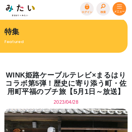
ログイン
検索
トップページ
特集
特集
Featured
イベント
まるはり 雑誌・デジタルブック
地場産品/ツクリビト
WINK姫路ケーブルテレビ×まるはり
エリア特集
コラボ第5弾！歴史に寄り添う町・佐
用町平福のプチ旅【5月1日～放送】
まるはり×みたい
お問合わせ
イベント情報募集
2023/04/28
サイトポリシー
プライバシーポリシー
運営会社
FAQ