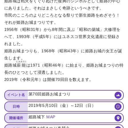
姫路城は戦火をくぐりぬけた復興のシンボルとして姫路の中心
にありました。それはまさしく奇跡というべきです。
市民のこころのよりどころとなる祭りで新生姫路をめざそう！
それが姫路お城まつりです。
1956年（昭和31年）から8年間に及ぶ「昭和の築城」大修理を
へて、1993年（平成5年）にはユネスコ世界文化遺産に登録さ
れました。
姫路お城まつりも、1968年（昭和43年）に姫路お城の女王が誕
生します。
たきぎのう
姫路城
薪能
は1971（昭和46年）に始まり、姫路お城まつりの特
長のひとつとして浸透しました。
2019年（令和元年）は開催70回目を数えます。
第70回姫路お城まつり
イベント名
2019年5月10日（金）～12日（日）
日時
姫路城下
MAP
開催場所