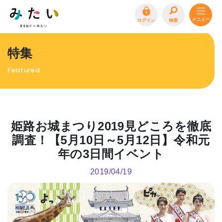
ログイン
検索
トップページ
特集
特集
Featured
イベント
まるはり 雑誌・デジタルブック
地場産品/ツクリビト
姫路お城まつり2019見どころを徹底
エリア特集
調査！【5月10日～5月12日】令和元
年の3日間イベント
まるはり×みたい
お問合わせ
イベント情報募集
2019/04/19
サイトポリシー
プライバシーポリシー
運営会社
FAQ