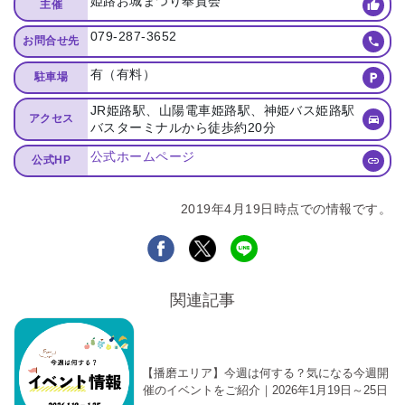
姫路お城まつり奉賛会
主催
079-287-3652
お問合せ先
有（有料）
駐車場
JR姫路駅、山陽電車姫路駅、神姫バス姫路駅
アクセス
バスターミナルから徒歩約20分
公式ホームページ
公式HP
2019年4月19日時点での情報です。
関連記事
【播磨エリア】今週は何する？気になる今週開
催のイベントをご紹介｜2026年1月19日～25日