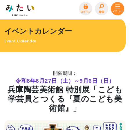
ログイン
検索
トップページ
イベントカレンダー
特集
Event Calendar
イベント
まるはり 雑誌・デジタルブック
地場産品/ツクリビト
開催期間：
エリア特集
令和8年6月27日（土）～9月6日（日）
兵庫陶芸美術館 特別展「こども
まるはり×みたい
お問合わせ
イベント情報募集
学芸員とつくる『夏のこども美
サイトポリシー
プライバシーポリシー
運営会社
術館』」
FAQ