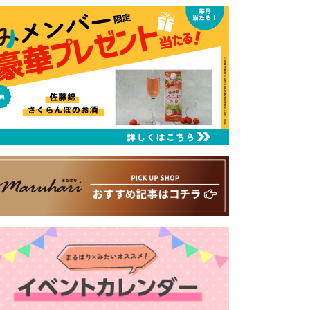
るはり 雑誌・デジタルブック
ital books