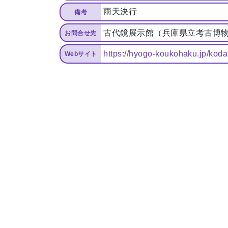
雨天決行
備考
古代鏡展示館（兵庫県立考古博物館加
お問合せ先
https://hyogo-koukohaku.jp/koda
Webサイト