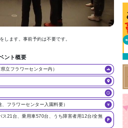
特集
イベント
ま
Featured
Events
Dig
をします。事前予約は不要です。
エリア特集
ベント概要
Travel
庫県立フラワーセンター内）
別途、フラワーセンター入園料要）
ス21台、乗用車570台、うち障害者用12台/全無