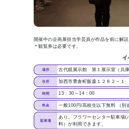
トップページ
Top page
開催中の企画展担当学芸員が作品を前に解説
＊観覧券は必要です。
地場産品/ツクリビト
イ
Local products
古代鏡展示館 第１展示室（兵
場所
加西市豊倉町飯森１２８２－１
住所
13：30～14：00
時間
一般100円/高校生以下無料 （
料金
あり。フラワーセンター駐車場(バ
駐車場
料）が利用できます。