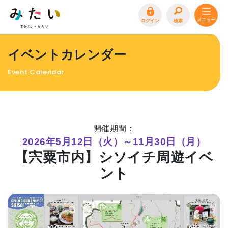
ログイン
検索
トップページ
イベントカレンダー
特集
Event Calendar
イベント
まるはり 雑誌・デジタルブック
地場産品/ツクリビト
開催期間：
エリア特集
2026年5月12日（火）～11月30日（月）
【宍粟市内】シソイチ周遊イベ
まるはり×みたい
お問合わせ
イベント情報募集
ント
サイトポリシー
プライバシーポリシー
運営会社
FAQ