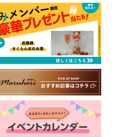
るはり 雑誌・デジタルブック
ital books