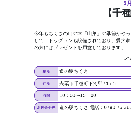
5
【千
今年もちくさの⼭の幸「⼭菜」の季節がやっ
して、ドッグランも設備されており、愛⽝家
の⽅にはプレゼントを⽤意しております。
イ
道の駅ちくさ
場所
宍粟市千種町下河野745-5
住所
10：00〜15：00
時間
道の駅ちくさ 電話：0790-76-3
お問合せ先