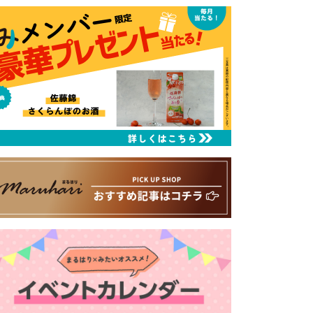
るはり 雑誌・デジタルブック
ital books