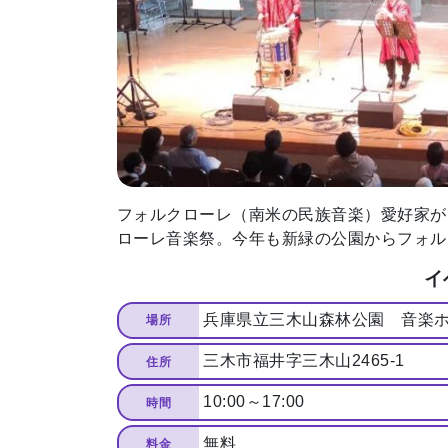
トップページ
Top page
地場産品/ツクリビト
フォルクローレ（南米の民族音楽）愛好家が
Local products
ローレ音楽祭。今年も新緑の公園からフォル
イ
兵庫県立三木山森林公園 音楽
場所
三木市福井字三木山2465-1
住所
10:00～17:00
時間
無料
料金