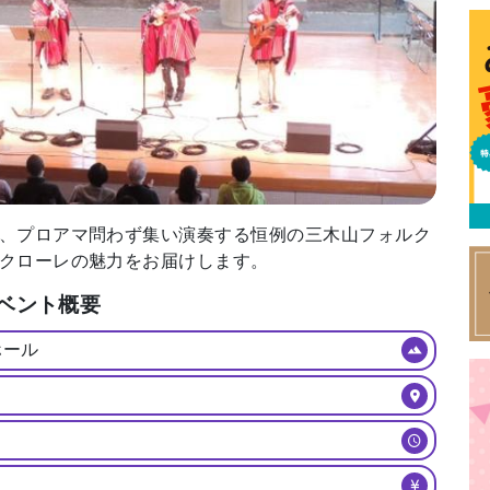
特集
イベント
ま
Featured
Events
Dig
エリア特集
、プロアマ問わず集い演奏する恒例の三木山フォルク
Travel
クローレの魅力をお届けします。
ベント概要
ホール