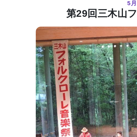
5
第29回三木山