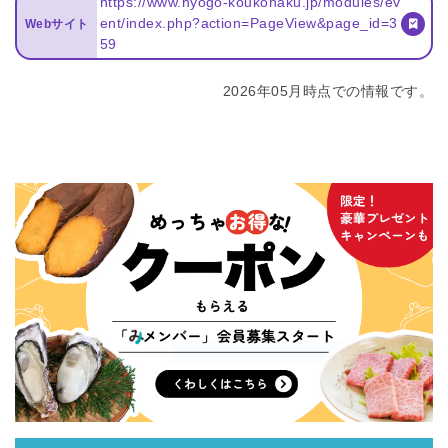
https://www.hyogo-koukohaku.jp/modules/ev
ent/index.php?action=PageView&page_id=3
Webサイト
59
2026年05月時点での情報です。