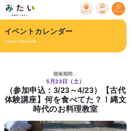
ログイン
検索
トップページ
イベントカレンダー
特集
Event Calendar
イベント
まるはり 雑誌・デジタルブック
地場産品/ツクリビト
開催期間：
エリア特集
5月23日（土）
（参加申込：3/23～4/23）【古代
まるはり×みたい
お問合わせ
イベント情報募集
体験講座】何を食べてた？！縄文
サイトポリシー
プライバシーポリシー
運営会社
時代のお料理教室
FAQ