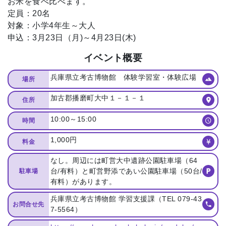
お米を食べ比べます。
定員：20名
対象：小学4年生～大人
申込：3月23日（月)～4月23日(木)
イベント概要
兵庫県立考古博物館 体験学習室・体験広場
場所
加古郡播磨町大中１－１－１
住所
10:00～15:00
時間
1,000円
料金
なし。周辺には町営大中遺跡公園駐車場（64
台/有料）と町営野添であい公園駐車場（50台/
駐車場
有料）があります。
兵庫県立考古博物館 学習支援課（TEL 079-43
お問合せ先
7-5564）