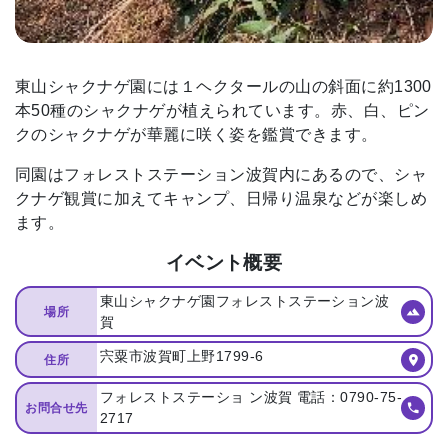
東⼭シャクナゲ園には１ヘクタールの⼭の斜⾯に約1300
本50種のシャクナゲが植えられています。⾚、⽩、ピン
クのシャクナゲが華麗に咲く姿を鑑賞できます。
同園はフォレストステーション波賀内にあるので、シャ
クナゲ観賞に加えてキャンプ、⽇帰り温泉などが楽しめ
ます。
イベント概要
東⼭シャクナゲ園フォレストステーション波
場所
賀
宍粟市波賀町上野1799-6
住所
フォレストステーショ ン波賀 電話：0790-75-
お問合せ先
2717