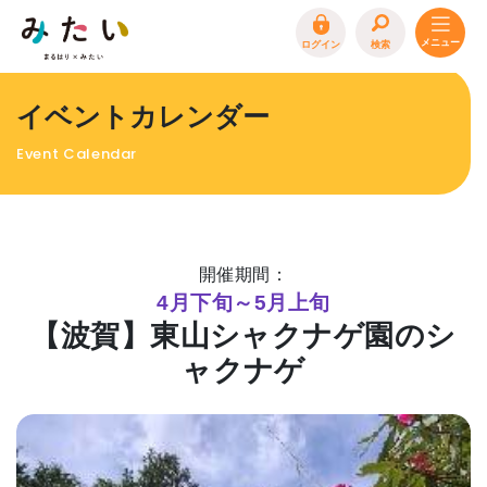
ログイン
検索
トップページ
イベントカレンダー
特集
Event Calendar
イベント
まるはり 雑誌・デジタルブック
地場産品/ツクリビト
開催期間：
エリア特集
4月下旬～5月上旬
【波賀】東⼭シャクナゲ園のシ
まるはり×みたい
お問合わせ
イベント情報募集
ャクナゲ
サイトポリシー
プライバシーポリシー
運営会社
FAQ