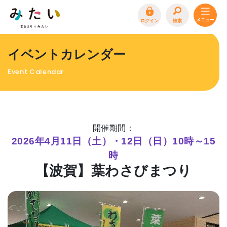
ログイン
検索
トップページ
イベントカレンダー
特集
Event Calendar
イベント
まるはり 雑誌・デジタルブック
地場産品/ツクリビト
開催期間：
エリア特集
2026年4月11日（土）・12日（日）10時～15
時
まるはり×みたい
お問合わせ
イベント情報募集
【波賀】葉わさびまつり
サイトポリシー
プライバシーポリシー
運営会社
FAQ