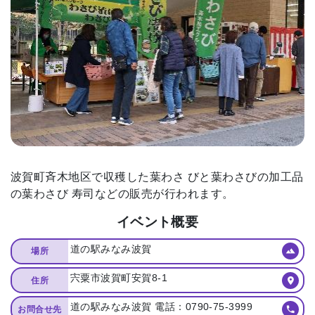
波賀町⻫⽊地区で収穫した葉わさ びと葉わさびの加⼯品
の葉わさび 寿司などの販売が⾏われます。
イベント概要
道の駅みなみ波賀
場所
宍粟市波賀町安賀8-1
住所
道の駅みなみ波賀 電話：0790-75-3999
お問合せ先