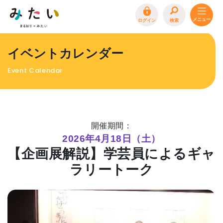
ログイン
検索
トップページ
イベントカレンダー
特集
Event Calendar
イベント
まるはり 雑誌・デジタルブック
地場産品/ツクリビト
開催期間：
エリア特集
2026年4月18日（土）
【企画展解説】学芸員によるギャ
まるはり×みたい
お問合わせ
イベント情報募集
ラリートーク
サイトポリシー
プライバシーポリシー
運営会社
FAQ