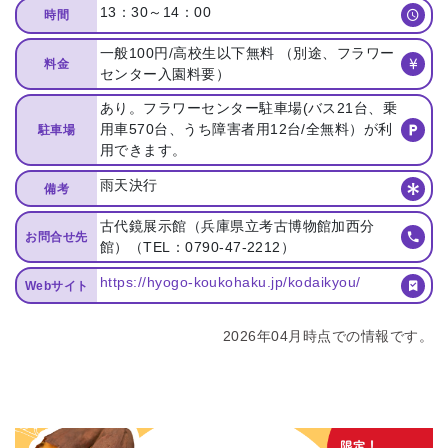
13：30～14：00
時間
一般100円/高校生以下無料 （別途、フラワー
料金
センター入園料要）
あり。フラワーセンター駐車場(バス21台、乗
用車570台、うち障害者用12台/全無料）が利
駐車場
用できます。
雨天決行
備考
古代鏡展示館（兵庫県立考古博物館加西分
お問合せ先
館）（TEL：0790-47-2212）
https://hyogo-koukohaku.jp/kodaikyou/
Webサイト
2026年04月時点での情報です。