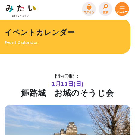
ログイン
検索
トップページ
イベントカレンダー
特集
Event Calendar
イベント
まるはり 雑誌・デジタルブック
地場産品/ツクリビト
開催期間：
エリア特集
1月11日(日)
姫路城 お城のそうじ会
まるはり×みたい
お問合わせ
イベント情報募集
サイトポリシー
プライバシーポリシー
運営会社
FAQ