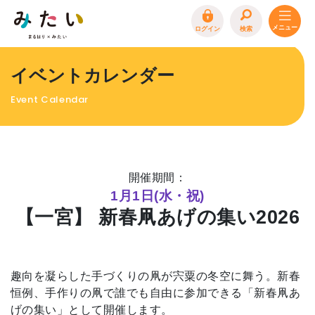
ログイン
検索
トップページ
イベントカレンダー
特集
Event Calendar
イベント
まるはり 雑誌・デジタルブック
地場産品/ツクリビト
開催期間：
エリア特集
1⽉1⽇(⽔・祝)
【⼀宮】 新春凧あげの集い2026
まるはり×みたい
お問合わせ
イベント情報募集
サイトポリシー
プライバシーポリシー
運営会社
趣向を凝らした⼿づくりの凧が宍粟の冬空に舞う。新春
FAQ
恒例、⼿作りの凧で誰でも⾃由に参加できる「新春凧あ
げの集い」として開催します。