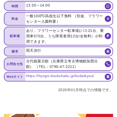
13:30～14:00
時間
一般100円/高校生以下無料 （別途、フラワー
料金
センター入園料要）
あり。フラワーセンター駐車場(バス21台、乗
用車570台、うち障害者用12台/全無料）が利
駐車場
用できます。
雨天決行
備考
古代鏡展示館（兵庫県立考古博物館加西分
お問合せ先
館） （TEL：0790-47-2212）
https://hyogo-koukohaku.jp/kodaikyou/
Webサイト
2026年01月時点での情報です。