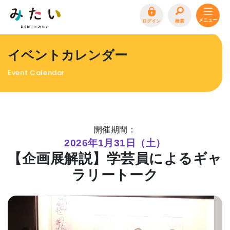
ログイン
検索
トップページ
イベントカレンダー
特集
Event Calendar
イベント
まるはり 雑誌・デジタルブック
地場産品/ツクリビト
開催期間：
エリア特集
2026年1月31日（土）
【企画展解説】学芸員によるギャ
まるはり×みたい
お問合わせ
イベント情報募集
ラリートーク
サイトポリシー
プライバシーポリシー
運営会社
FAQ