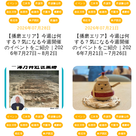
イベント
三木市
丹波市
丹波篠山市
イベント
三木市
丹波市
丹波篠山市
加古川市
加西市
姫路市
宍粟市
播磨町
加古川市
加西市
姫路市
宍粟市
播磨町
明石市
神戸西区
西脇市
明石市
神戸西区
2026年07月28日
2026年07月21日
【播磨エリア】今週は何
【播磨エリア】今週は何
する？気になる今週開催
する？気になる今週開催
のイベントをご紹介｜202
のイベントをご紹介｜202
6年7月27日～8月2日
6年7月21日～7月26日
イベント
三木市
丹波市
丹波篠山市
イベント
三木市
丹波市
丹波篠山市
加古川市
加西市
姫路市
宍粟市
播磨町
加古川市
加西市
姫路市
宍粟市
播磨町
明石市
神戸西区
明石市
神戸西区
赤穂市