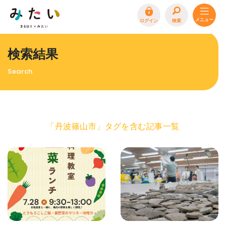
ログイン
検索
トップページ
検索結果
特集
Search
イベント
まるはり 雑誌・デジタルブック
地場産品/ツクリビト
「丹波篠山市」タグを含む記事一覧
エリア特集
まるはり×みたい
お問合わせ
イベント情報募集
サイトポリシー
プライバシーポリシー
運営会社
FAQ