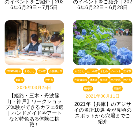
のイベントをご紹介｜202
のイベントをご紹介｜202
6年6月29日～7月5日
6年6月22日～6月28日
2025年4月号
まるはり
三木市
丹波篠山市
おでかけ
たつの市
まとめ
イベント
三木市
姫路市
神戸市
丹波篠山市
洲本市
相生市
神戸北区
神戸市
2025年03月25日
福崎町
西脇市
【姫路・三木・丹波篠
2021年06月11日
山・神戸】ワークショッ
2021年【兵庫】のアジサ
プ体験ができるカフェ6選
イの名所10選 今が見頃の
｜ハンドメイドやアート
スポットから穴場までご
など特色ある体験に挑
紹介
戦！